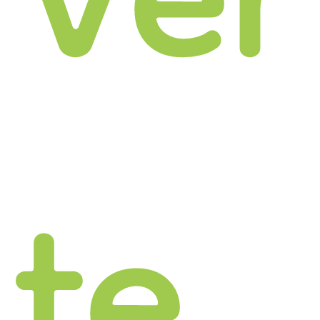
Ver
te,