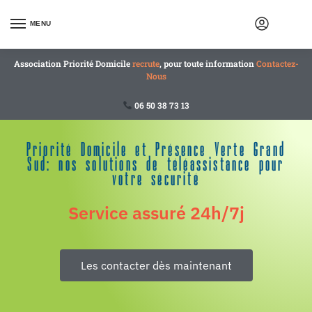
MENU
Association Priorité Domicile
recrute
, pour toute information
Contactez-
Nous
06 50 38 73 13
Priorité Domicile et Présence Verte Grand
Sud: nos solutions de téléassistance pour
votre sécurité
Service assuré 24h/7j
Les contacter dès maintenant